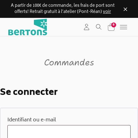
A partir de 100€ de commande, les frais de port sont
offerts! Retrait gratuit à l'atelier (Pont-Réan)
voir
Skip
0
to
content
Commandes
Se connecter
Obligatoire
Identifiant ou e-mail