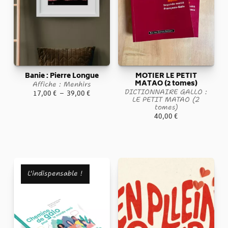
Banie : Pierre Longue
MOTIER LE PETIT
MATAO (2 tomes)
Affiche : Menhirs
DICTIONNAIRE GALLO :
Plage
17,00
€
–
39,00
€
LE PETIT MATAO (2
de
tomes)
40,00
€
prix :
17,00 €
à
39,00 €
L'indispensable !