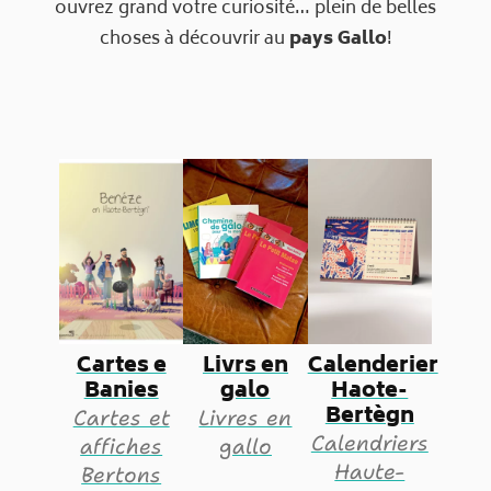
ouvrez grand votre curiosité… plein de belles
choses à découvrir au
pays Gallo
!
Cartes e
Livrs en
Calenderier
Banies
galo
Haote-
Bertègn
Cartes et
Livres en
Calendriers
affiches
gallo
Haute-
Bertons