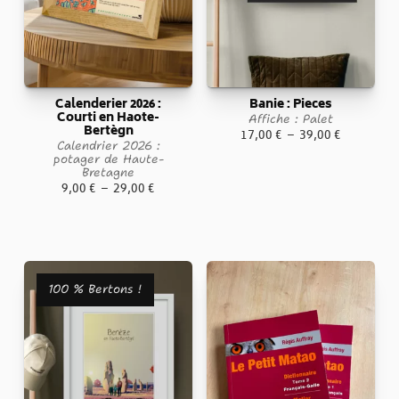
Calenderier 2026 :
Banie : Pieces
Courti en Haote-
Affiche : Palet
Bertègn
Plage
17,00
€
–
39,00
€
Calendrier 2026 :
de
potager de Haute-
Bretagne
prix :
Plage
9,00
€
–
29,00
€
17,00 €
de
à
prix :
39,00 €
9,00 €
à
100 % Bertons !
29,00 €