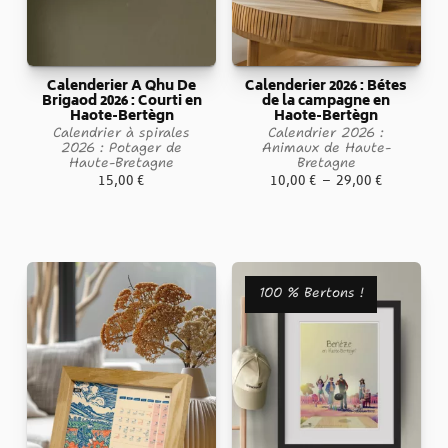
Calenderier A Qhu De
Calenderier 2026 : Bétes
Brigaod 2026 : Courti en
de la campagne en
Haote-Bertègn
Haote-Bertègn
Calendrier à spirales
Calendrier 2026 :
2026 : Potager de
Animaux de Haute-
Haute-Bretagne
Bretagne
Plage
15,00
€
10,00
€
–
29,00
€
de
prix :
10,00 €
à
100 % Bertons !
29,00 €