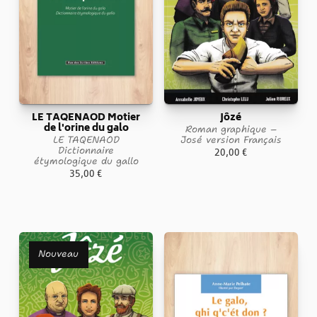
LE TAQENAOD Motier
Jôzé
de l'orine du galo
Roman graphique –
LE TAQENAOD
José version Français
Dictionnaire
20,00
€
étymologique du gallo
35,00
€
Nouveau