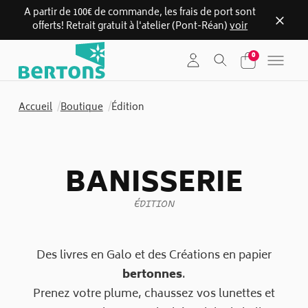
A partir de 100€ de commande, les frais de port sont
offerts! Retrait gratuit à l'atelier (Pont-Réan)
voir
Skip
0
to
content
Accueil
/
Boutique
/
Édition
BANISSERIE
ÉDITION
Des livres en Galo et des Créations en papier
bertonnes
.
Prenez votre plume, chaussez vos lunettes et