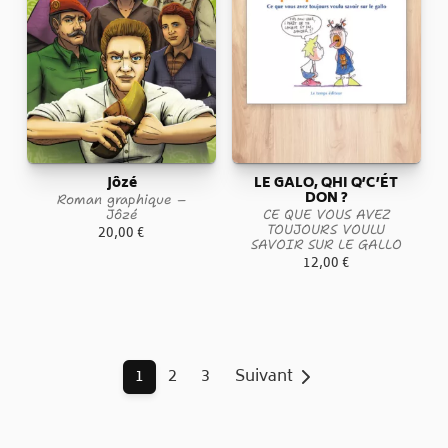
Jôzé
LE GALO, QHI Q’C’ÉT
DON ?
Roman graphique –
Jôzé
CE QUE VOUS AVEZ
TOUJOURS VOULU
20,00
€
SAVOIR SUR LE GALLO
12,00
€
1
2
3
Suivant