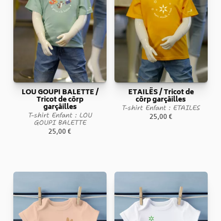
LOU GOUPI BALETTE /
ETAILËS / Tricot de
Tricot de côrp
côrp garçâilles
garçâilles
T-shirt Enfant : ETAILES
T-shirt Enfant : LOU
25,00
€
GOUPI BALETTE
25,00
€