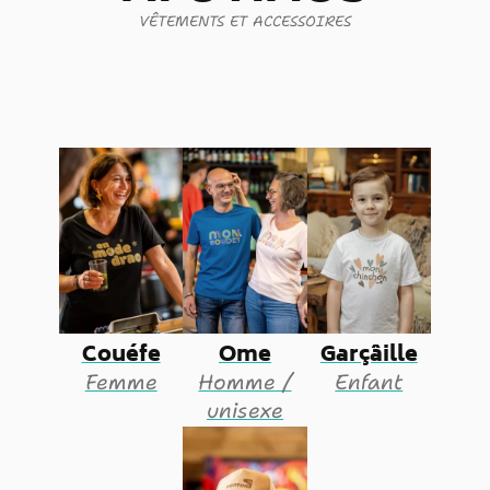
VÊTEMENTS ET ACCESSOIRES
Couéfe
Ome
Garçâille
Femme
Homme /
Enfant
unisexe