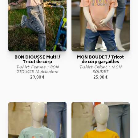
BON DIOUSSE Multi /
MON BOUDET / Tricot
Tricot de côrp
de côrp garçâilles
T-shirt Femme : BON
T-shirt Enfant : MON
DIOUSSE Multicolore
BOUDET
29,00
€
25,00
€