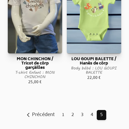
MON CHINCHON /
LOU GOUPI BALETTE /
Tricot de côrp
Hanës de côrp
garçâilles
Body bébé : LOU GOUPI
T-shirt Enfant : MON
BALETTE
CHINCHON
22,00
€
25,00
€
Précédent
1
2
3
4
5