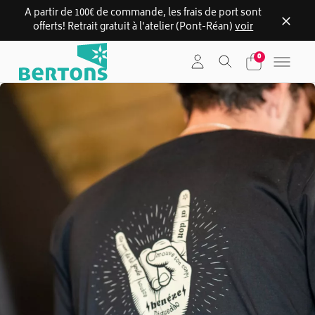
A partir de 100€ de commande, les frais de port sont
offerts! Retrait gratuit à l'atelier (Pont-Réan)
voir
Skip
0
to
content
Slideshow Catégorie Bertons