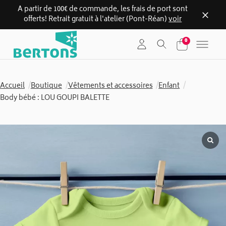
A partir de 100€ de commande, les frais de port sont
offerts! Retrait gratuit à l'atelier (Pont-Réan)
voir
Skip
0
to
content
Accueil
/
Boutique
/
Vêtements et accessoires
/
Enfant
/
Body bébé : LOU GOUPI BALETTE