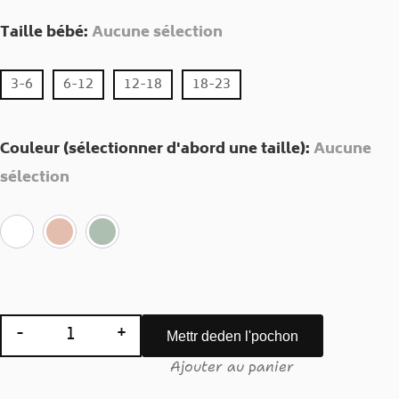
Taille bébé
:
Aucune sélection
3-6
6-12
12-18
18-23
Couleur (sélectionner d'abord une taille)
:
Aucune
sélection
-
+
Mettr deden l'pochon
quantité de Body bébé : LOU GOUPI BALETTE
Ajouter au panier