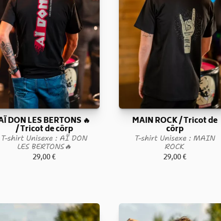
AÏ DON LES BERTONS 🔥
MAIN ROCK / Tricot de
/ Tricot de côrp
côrp
T-shirt Unisexe : AÏ DON
T-shirt Unisexe : MAIN
LES BERTONS🔥
ROCK
29,00
€
29,00
€