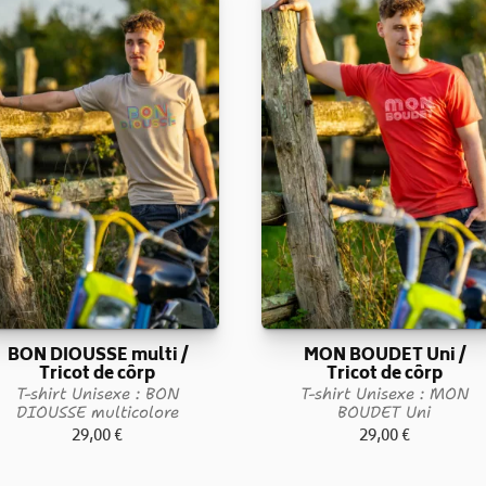
BON DIOUSSE multi /
MON BOUDET Uni /
Tricot de côrp
Tricot de côrp
T-shirt Unisexe : BON
T-shirt Unisexe : MON
DIOUSSE multicolore
BOUDET Uni
29,00
€
29,00
€