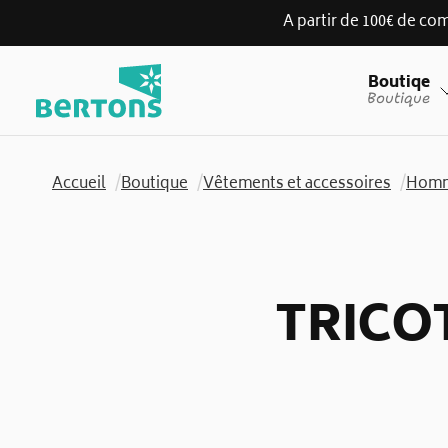
A partir de 100€ de com
Skip
Boutiqe
to
Boutique
content
Accueil
/
Boutique
/
Vêtements et accessoires
/
Homm
TRICO