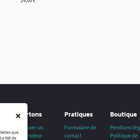
29,00
€
Bertons
Pratiques
Boutique
Trouver un
Formulaire de
Mentions lég
 telles que
revendeur
contact
Politique de
e fait de