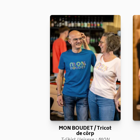
MON BOUDET / Tricot
de côrp
T-Shirt Unisexe : MON