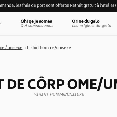
mande, les frais de port sont offerts! Retrait gratuit à l'atelie
Qhi qe je somes
Orine du galo
Qui sommes nous
Les origines du gallo
e / unisexe
/
T-shirt homme/unisexe
T DE CÔRP OME/U
T-SHIRT HOMME/UNISEXE