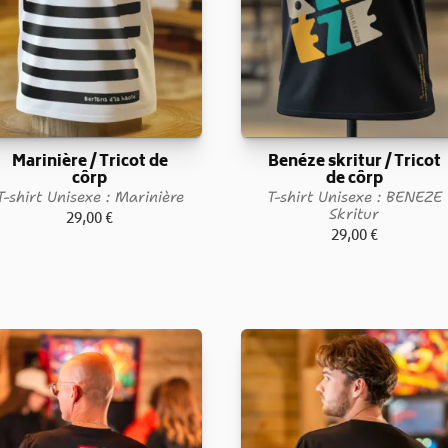
Marinière / Tricot de
Benéze skritur / Tricot
côrp
de côrp
T-shirt Unisexe : Marinière
T-shirt Unisexe : BENEZE
Skritur
29,00
€
29,00
€