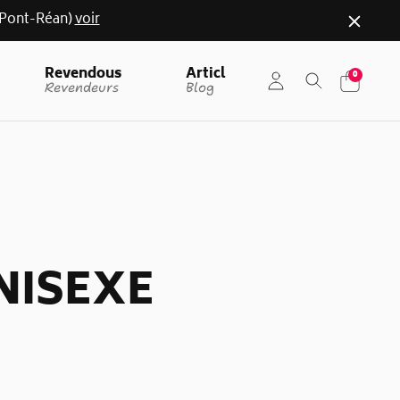
r (Pont-Réan)
voir
Revendous
Articl
0
Revendeurs
Blog
NISEXE