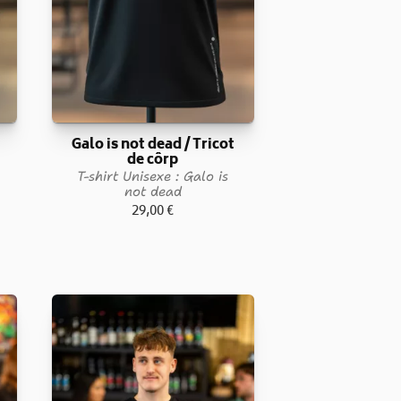
Galo is not dead / Tricot
de côrp
T-shirt Unisexe : Galo is
not dead
29,00
€