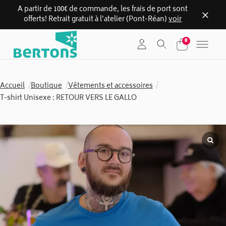
A partir de 100€ de commande, les frais de port sont
offerts! Retrait gratuit à l'atelier (Pont-Réan)
voir
Skip
0
to
content
Accueil
/
Boutique
/
Vêtements et accessoires
/
T-shirt Unisexe : RETOUR VERS LE GALLO