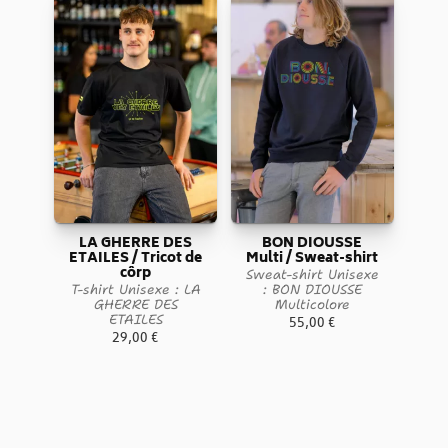
LA GHERRE DES
BON DIOUSSE
ETAILES / Tricot de
Multi / Sweat-shirt
côrp
Sweat-shirt Unisexe
T-shirt Unisexe : LA
: BON DIOUSSE
GHERRE DES
Multicolore
ETAILES
55,00
€
29,00
€