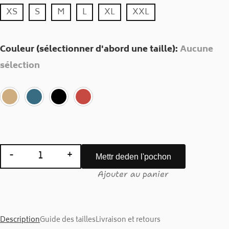
XS
S
M
L
XL
XXL
Couleur (sélectionner d'abord une taille)
:
Aucune
sélection
-
+
Mettr deden l'pochon
quantité de T-shirt Unisexe : RETOUR VERS LE
Ajouter au panier
Description
Guide des tailles
Livraison et retours