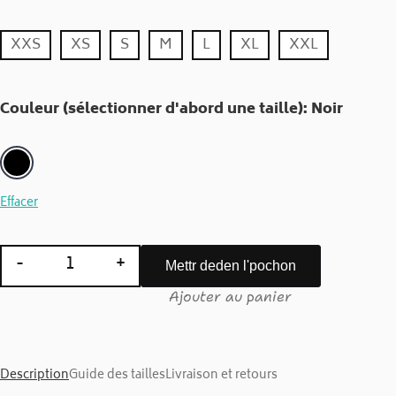
XXS
XS
S
M
L
XL
XXL
Couleur (sélectionner d'abord une taille)
:
Noir
Effacer
-
+
Mettr deden l'pochon
quantité de Sweat-shirt Unisexe : LA GHERRE 
Ajouter au panier
Description
Guide des tailles
Livraison et retours