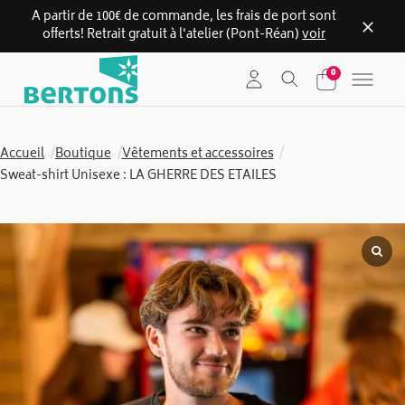
A partir de 100€ de commande, les frais de port sont
offerts! Retrait gratuit à l'atelier (Pont-Réan)
voir
Skip
0
to
content
Accueil
/
Boutique
/
Vêtements et accessoires
/
Sweat-shirt Unisexe : LA GHERRE DES ETAILES