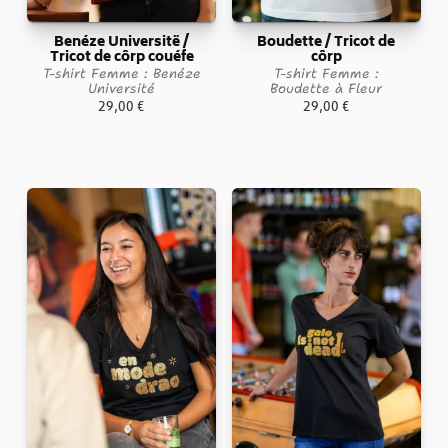
Benéze Universitë /
Boudette / Tricot de
Tricot de côrp couéfe
côrp
T-shirt Femme : Benéze
T-shirt Femme :
Université
Boudette à Fleur
29,00
€
29,00
€