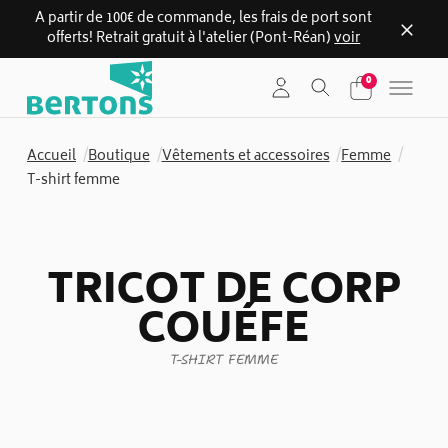
A partir de 100€ de commande, les frais de port sont
offerts! Retrait gratuit à l'atelier (Pont-Réan)
voir
Skip
0
to
content
Accueil
/
Boutique
/
Vêtements et accessoires
/
Femme
/
T-shirt femme
TRICOT DE CORP
COUÉFE
T-SHIRT FEMME