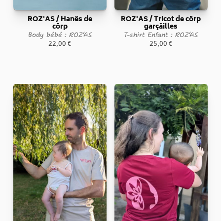
ROZ'AS / Hanës de
ROZ'AS / Tricot de côrp
côrp
garçâilles
Body bébé : ROZ’AS
T-shirt Enfant : ROZ’AS
22,00
€
25,00
€