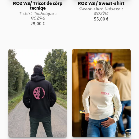
ROZ'AS/ Tricot de côrp
ROZ'AS / Sweat-shirt
tecniqe
Sweat-shirt Unisexe :
T-shirt Technique :
ROZ’AS
ROZ’AS
55,00
€
29,00
€