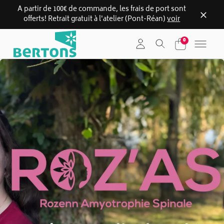
A partir de 100€ de commande, les frais de port sont
offerts! Retrait gratuit à l'atelier (Pont-Réan)
voir
Skip
0
to
content
Slideshow Catégorie Bertons