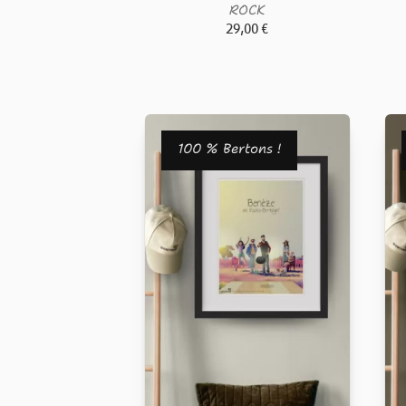
ROCK
29,00
€
100 % Bertons !