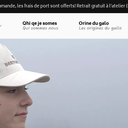
mande, les frais de port sont offerts! Retrait gratuit à l'atelie
Qhi qe je somes
Orine du galo
Qui sommes nous
Les origines du gallo