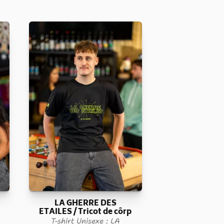
LA GHERRE DES
p
ETAILES / Tricot de côrp
T-shirt Unisexe : LA