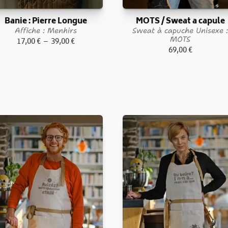
Banie : Pierre Longue
MOTS / Sweat a capule
Affiche : Menhirs
Sweat à capuche Unisexe 
MOTS
Plage
17,00
€
–
39,00
€
69,00
€
de
prix :
17,00 €
à
39,00 €