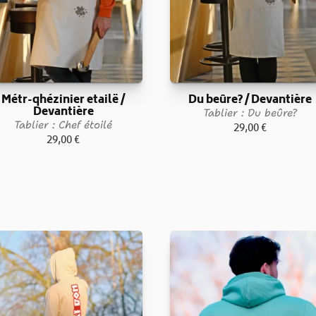
Métr-qhézinier etailë /
Du beûre? / Devantière
Devantière
Tablier : Du beûre?
Tablier : Chef étoilé
29,00
€
29,00
€