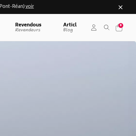
r (Pont-Réan)
voir
Revendous
Articl
0
Revendeurs
Blog