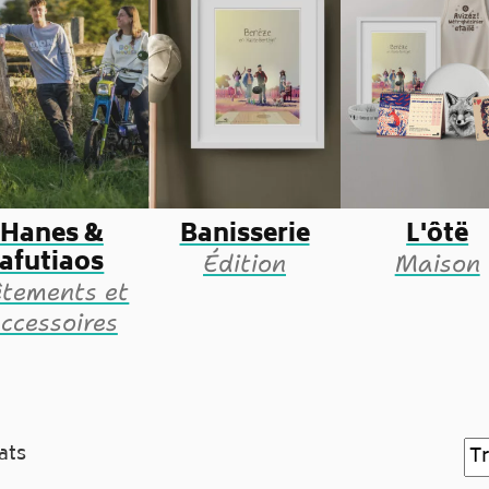
Hanes &
Banisserie
L'ôtë
afutiaos
Édition
Maison
êtements et
ccessoires
ats