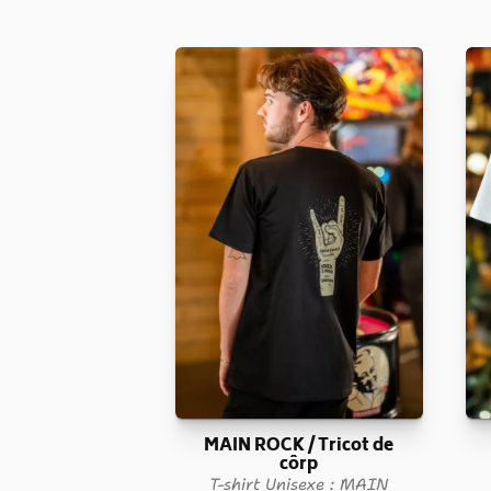
MAIN ROCK / Tricot de
côrp
T-shirt Unisexe : MAIN