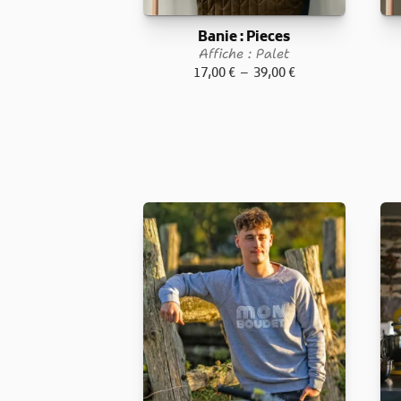
Banie : Pieces
Affiche : Palet
Plage
17,00
€
–
39,00
€
de
prix :
17,00 €
à
39,00 €