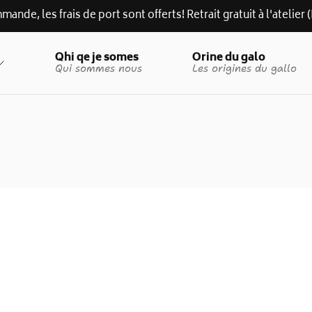
mande, les frais de port sont offerts! Retrait gratuit à l'atelie
Qhi qe je somes
Orine du galo
Qui sommes nous
Les origines du gallo