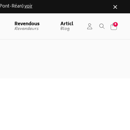
r (Pont-Réan)
voir
Revendous
Articl
0
Revendeurs
Blog