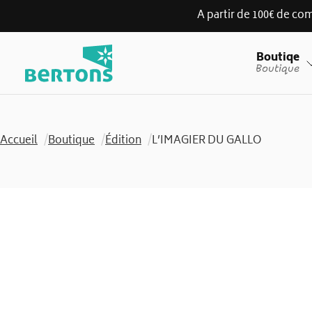
A partir de 100€ de com
Skip
Boutiqe
to
Boutique
content
Accueil
/
Boutique
/
Édition
/
L’IMAGIER DU GALLO