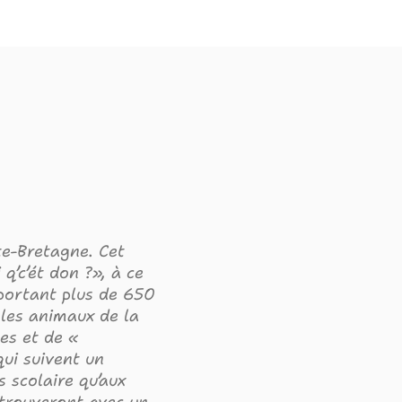
te-Bretagne. Cet
 q’c’ét don ?», à ce
mportant plus de 650
 les animaux de la
nes et de «
qui suivent un
 scolaire qu’aux