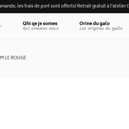
mande, les frais de port sont offerts! Retrait gratuit à l'atelie
Qhi qe je somes
Orine du galo
Qui sommes nous
Les origines du gallo
AM LE ROUGE