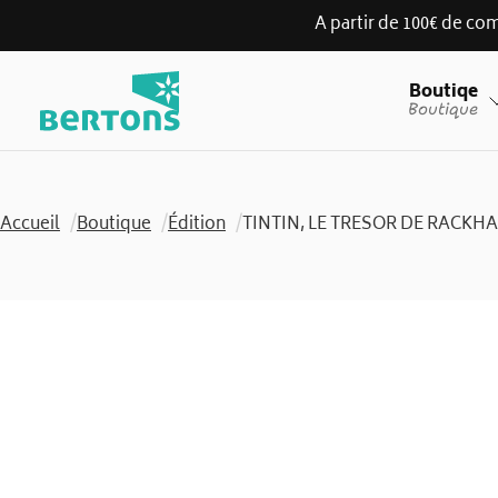
A partir de 100€ de com
Skip
Boutiqe
to
Boutique
content
Accueil
/
Boutique
/
Édition
/
TINTIN, LE TRESOR DE RACKH