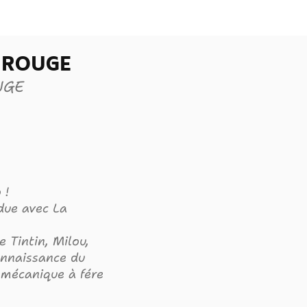
 ROUGE
UGE
 !
ndue avec La
e Tintin, Milou,
onnaissance du
 mécanique à fére