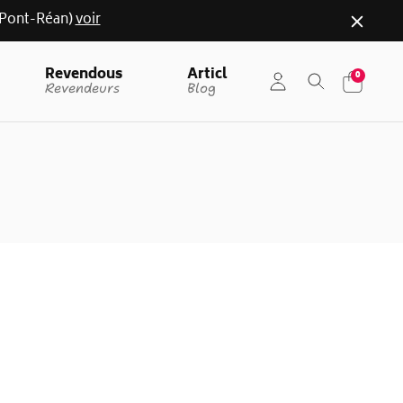
r (Pont-Réan)
voir
Revendous
Articl
0
Revendeurs
Blog